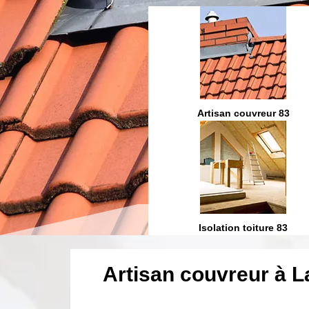
Etanchéité toiture 83
Artisan couvreur 83
ration et fuite toiture 83
Isolation toiture 83
Artisan couvreur à L