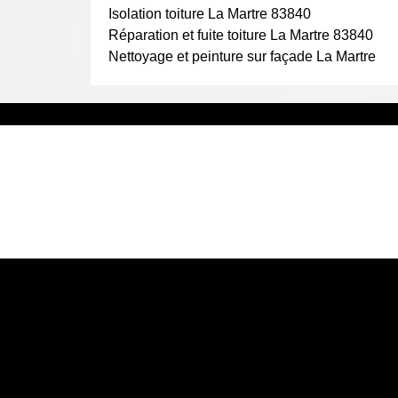
isolants de toit ou vos matériaux de couverture.
Isolation toiture La Martre 83840
vous aurez une toiture conforme aux normes.
Réparation et fuite toiture La Martre 83840
Nettoyage et peinture sur façade La Martre