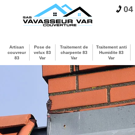
04
Artisan
Pose de
Traitement de
Traitement anti
couvreur
velux 83
charpente 83
Humidite 83
83
Var
Var
Var