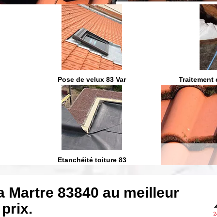
On vous ra
Pose de velux 83 Var
Traitement 
Etanchéité toiture 83
a Martre 83840 au meilleur
prix.