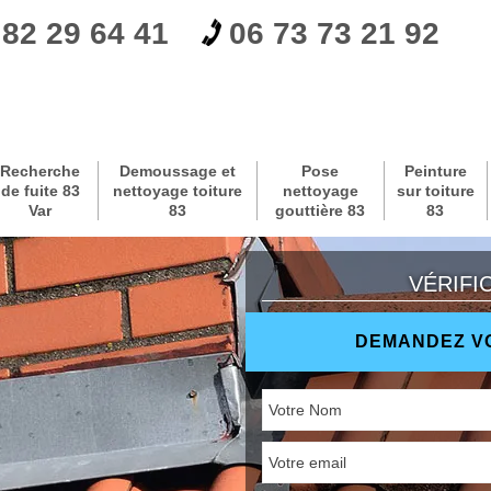
 82 29 64 41
06 73 73 21 92
Recherche
Demoussage et
Pose
Peinture
de fuite 83
nettoyage toiture
nettoyage
sur toiture
Var
83
gouttière 83
83
VÉRIFI
DEMANDEZ VO