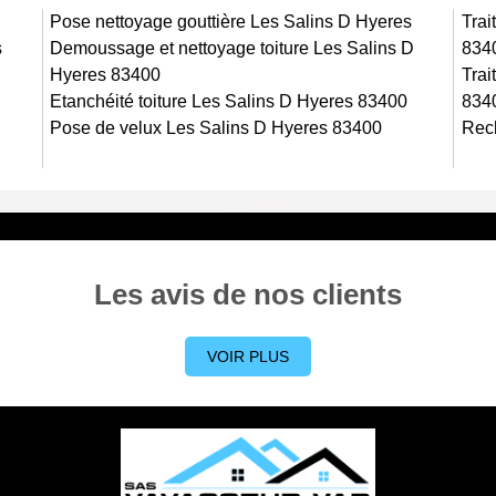
mesure d’intervenir rapidement et efficacement, de jour comme
Pose nettoyage gouttière Les Salins D Hyeres
Trai
 toiture sera dressé à l’issu d’un rapide diagnostic de l’état du
s
Demoussage et nettoyage toiture Les Salins D
834
Hyeres 83400
Trai
Etanchéité toiture Les Salins D Hyeres 83400
834
Pose de velux Les Salins D Hyeres 83400
Rech
Les avis de nos clients
VOIR PLUS