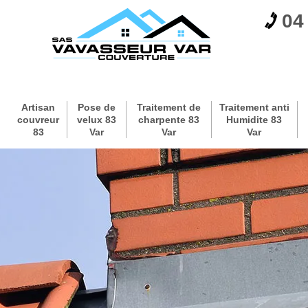
04
Artisan
Pose de
Traitement de
Traitement anti
couvreur
velux 83
charpente 83
Humidite 83
83
Var
Var
Var