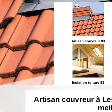
Etanchéité toiture 83
Artisan couvreur 83
ration et fuite toiture 83
Isolation toiture 83
Artisan couvreur à Le
meil