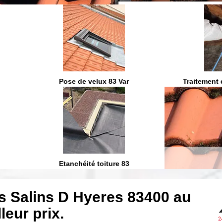
On vous ra
Pose de velux 83 Var
Traitement 
Etanchéité toiture 83
s Salins D Hyeres 83400 au
leur prix.