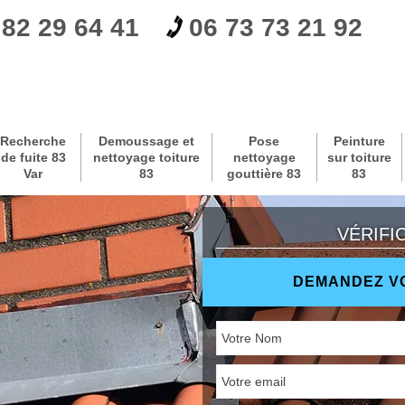
 82 29 64 41
06 73 73 21 92
Recherche
Demoussage et
Pose
Peinture
de fuite 83
nettoyage toiture
nettoyage
sur toiture
Var
83
gouttière 83
83
VÉRIFI
DEMANDEZ VO