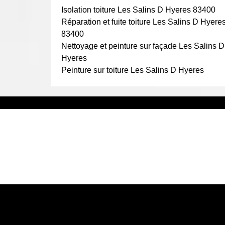
pas à négliger. Nos techniciens couvreurs sont en 
Isolation toiture Les Salins D Hyeres 83400
de nuit, pour réparer votre toit. Le devis réparation
Réparation et fuite toiture Les Salins D Hyere
toit.
83400
Nettoyage et peinture sur façade Les Salins D
Hyeres
Peinture sur toiture Les Salins D Hyeres