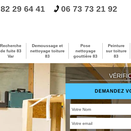
 82 29 64 41
06 73 73 21 92
Recherche
Demoussage et
Pose
Peinture
de fuite 83
nettoyage toiture
nettoyage
sur toiture
Var
83
gouttière 83
83
VÉRIFI
DEMANDEZ VO