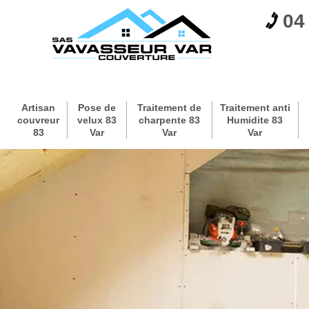
04
Artisan
Pose de
Traitement de
Traitement anti
couvreur
velux 83
charpente 83
Humidite 83
83
Var
Var
Var