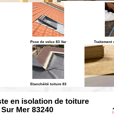
On vous ra
Pose de velux 83 Var
Traitement 
Etanchéité toiture 83
te en isolation de toiture
 Sur Mer 83240