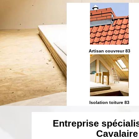
Etanchéité toiture 83
Artisan couvreur 83
ration et fuite toiture 83
Isolation toiture 83
Entreprise spécialis
Cavalaire