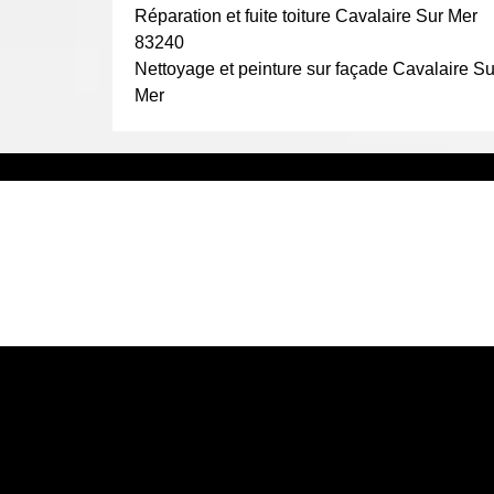
très bien ajuster nos interventions par rapport à v
d’isolation toiture.
Réparation et fuite toiture Cavalaire Sur Mer
que vous ayez un total confort sous votre toit.
83240
Nettoyage et peinture sur façade Cavalaire Su
Mer