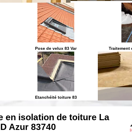
On vous ra
Pose de velux 83 Var
Traitement 
Etanchéité toiture 83
e en isolation de toiture La
 D Azur 83740