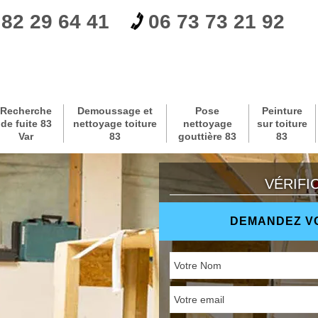
 82 29 64 41
06 73 73 21 92
Recherche
Demoussage et
Pose
Peinture
de fuite 83
nettoyage toiture
nettoyage
sur toiture
Var
83
gouttière 83
83
VÉRIFI
DEMANDEZ VO