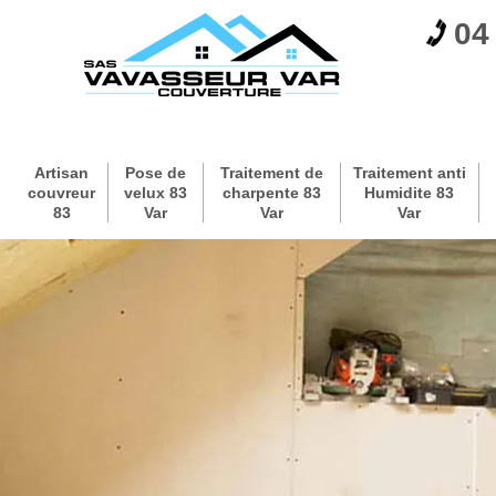
04
Artisan
Pose de
Traitement de
Traitement anti
couvreur
velux 83
charpente 83
Humidite 83
83
Var
Var
Var