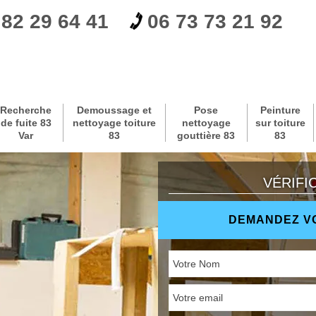
 82 29 64 41
06 73 73 21 92
Recherche
Demoussage et
Pose
Peinture
de fuite 83
nettoyage toiture
nettoyage
sur toiture
Var
83
gouttière 83
83
VÉRIFI
DEMANDEZ VO