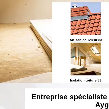
Etanchéité toiture 83
Artisan couvreur 83
ration et fuite toiture 83
Isolation toiture 83
Entreprise spécialiste 
Ayg