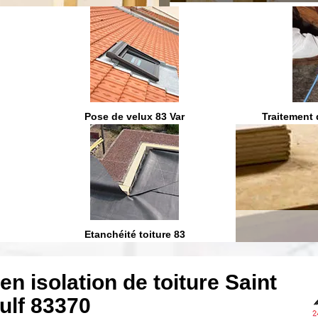
On vous ra
Pose de velux 83 Var
Traitement 
Etanchéité toiture 83
en isolation de toiture Saint
ulf 83370