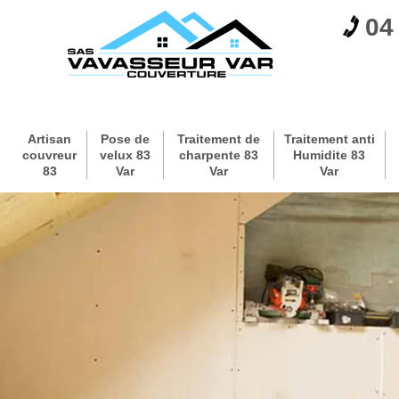
04
Artisan
Pose de
Traitement de
Traitement anti
couvreur
velux 83
charpente 83
Humidite 83
83
Var
Var
Var