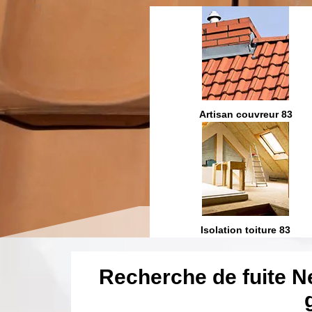
Etanchéité toiture 83
Artisan couvreur 83
ration et fuite toiture 83
Isolation toiture 83
Recherche de fuite 