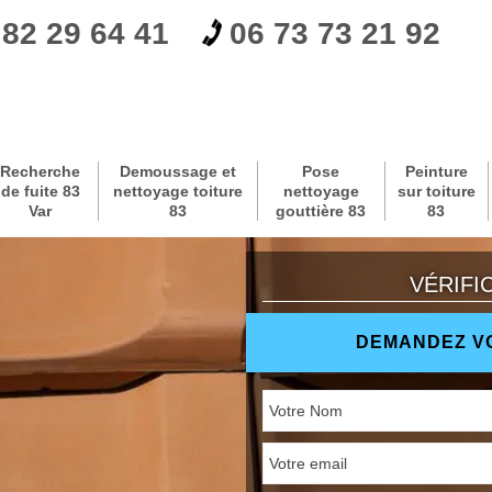
 82 29 64 41
06 73 73 21 92
Recherche
Demoussage et
Pose
Peinture
de fuite 83
nettoyage toiture
nettoyage
sur toiture
Var
83
gouttière 83
83
VÉRIFI
DEMANDEZ VO