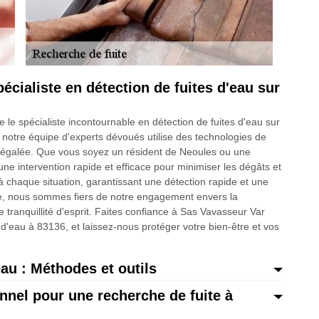
cialiste en détection de fuites d'eau sur
e spécialiste incontournable en détection de fuites d'eau sur
otre équipe d'experts dévoués utilise des technologies de
n inégalée. Que vous soyez un résident de Neoules ou une
ne intervention rapide et efficace pour minimiser les dégâts et
 chaque situation, garantissant une détection rapide et une
re, nous sommes fiers de notre engagement envers la
re tranquillité d'esprit. Faites confiance à Sas Vavasseur Var
d'eau à 83136, et laissez-nous protéger votre bien-être et vos
eau : Méthodes et outils
nnel pour une recherche de fuite à
 combien il est crucial de localiser avec précision les fuites
eoules avec des codes postaux 83136 variés. Pour cela, nous