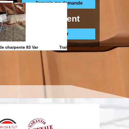
ppelle gratuitement
de charpente 83 Var
Traitement anti Humidite 83 Var