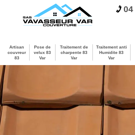
04
Artisan
Pose de
Traitement de
Traitement anti
couvreur
velux 83
charpente 83
Humidite 83
83
Var
Var
Var