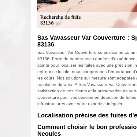
Sas Vavasseur Var Couverture : Spé
83136
Sas Vavasseur Var Couverture se positionne comme l
83136. Forte de nombreuses années d'expérience, n
pointe pour localiser les fuites avec une précisio
entreprise locale, nous comprenons l'importance d'u
les coûts. Nos solutions sur mesure sont adaptées à
résolution durable. À Sas Vavasseur Var Couvertu
satisfaction de nos clients et la préservation de vot
Couverture pour vos besoins en détection de fuites 
infrastructures avec notre expertise inégalée.
Localisation précise des fuites d'
Comment choisir le bon professio
Chez Sas Vavasseur Var Couverture, nous comprenons
Neoules
d'eau, particulièrement dans des villes comme N