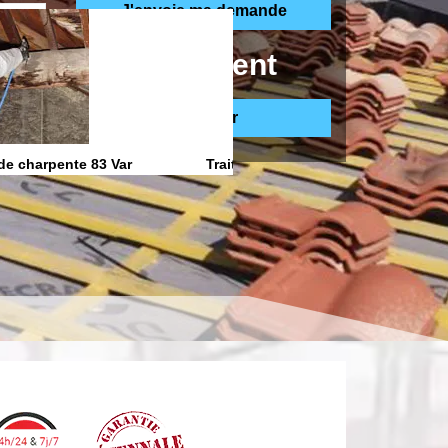
ppelle gratuitement
de charpente 83 Var
Traitement anti Humidite 83 Var