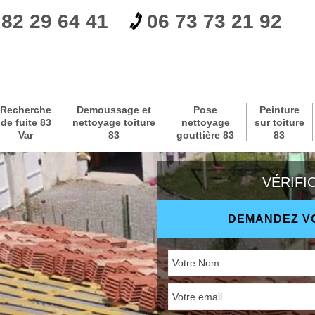
 82 29 64 41
06 73 73 21 92
Recherche
Demoussage et
Pose
Peinture
de fuite 83
nettoyage toiture
nettoyage
sur toiture
Var
83
gouttière 83
83
VÉRIFI
DEMANDEZ VO