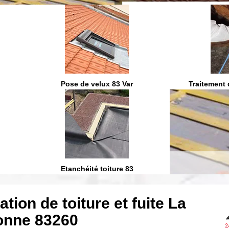
On vous ra
Pose de velux 83 Var
Traitement 
Etanchéité toiture 83
tion de toiture et fuite La
onne 83260