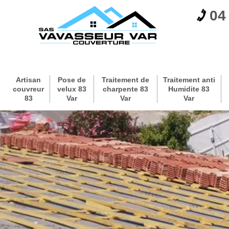
04
Artisan
Pose de
Traitement de
Traitement anti
couvreur
velux 83
charpente 83
Humidite 83
83
Var
Var
Var