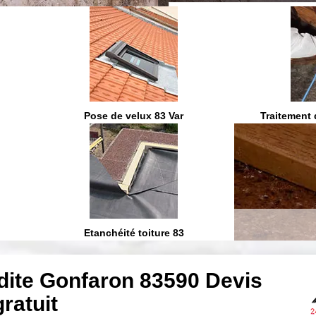
On vous ra
Pose de velux 83 Var
Traitement 
Etanchéité toiture 83
dite Gonfaron 83590 Devis
gratuit