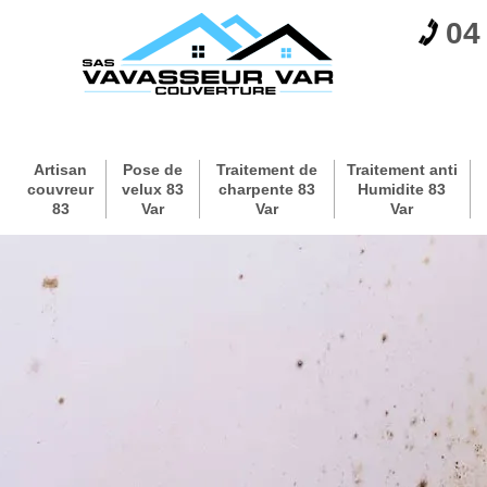
04
Artisan
Pose de
Traitement de
Traitement anti
couvreur
velux 83
charpente 83
Humidite 83
83
Var
Var
Var