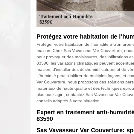
Protégez votre habitation de l'hu
Protéger votre habitation de l'humidité à Gonfaron es
maison. Chez Sas Vavasseur Var Couverture, nous co
peut provoquer des moisissures, des infiltrations 
83590, les variations climatiques peuvent accentuer
maison, d'installer des déshumidificateurs et de véri
L'humidité peut s'infiltrer de multiples façons, et
Var Couverture, nous proposons des solutions perso
matériaux de haute qualité et des techniques éprou
plus pour agir ; contactez Sas Vavasseur Var Couv
conseils adaptés à votre situation.
Expert en traitement anti-humidit
83590
Sas Vavasseur Var Couverture: spé
En tant qu'expert en traitement anti-humidité, Sa