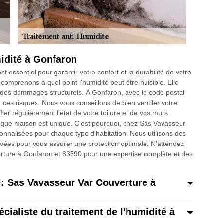
midité à Gonfaron
t essentiel pour garantir votre confort et la durabilité de votre
mprenons à quel point l'humidité peut être nuisible. Elle
et des dommages structurels. À Gonfaron, avec le code postal
 ces risques. Nous vous conseillons de bien ventiler votre
fier régulièrement l'état de votre toiture et de vos murs.
 chaque maison est unique. C'est pourquoi, chez Sas Vavasseur
nnalisées pour chaque type d'habitation. Nous utilisons des
vées pour vous assurer une protection optimale. N'attendez
erture à Gonfaron et 83590 pour une expertise complète et des
é: Sas Vavasseur Var Couverture à
cialiste du traitement de l'humidité à
s Vavasseur Var Couverture se spécialise dans la lutte contre