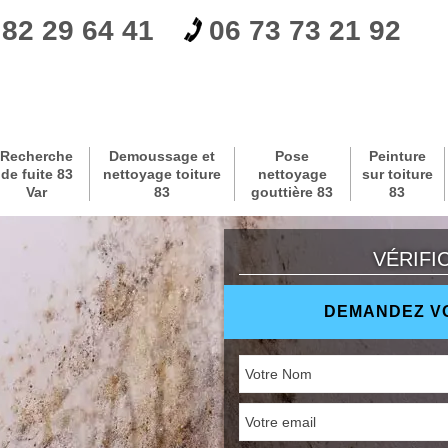
 82 29 64 41
06 73 73 21 92
Recherche
Demoussage et
Pose
Peinture
de fuite 83
nettoyage toiture
nettoyage
sur toiture
Var
83
gouttière 83
83
VÉRIFI
DEMANDEZ VO