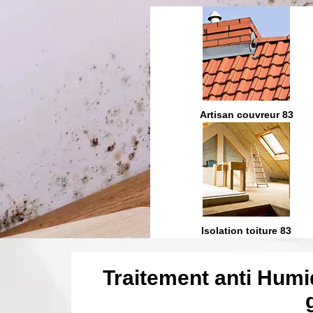
Etanchéité toiture 83
Artisan couvreur 83
ration et fuite toiture 83
Isolation toiture 83
Traitement anti Humi