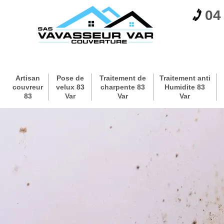
04
Artisan
Pose de
Traitement de
Traitement anti
couvreur
velux 83
charpente 83
Humidite 83
83
Var
Var
Var