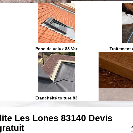
On vous ra
Pose de velux 83 Var
Traitement 
Etanchéité toiture 83
dite Les Lones 83140 Devis
gratuit