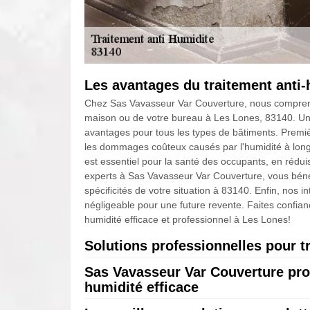
Les avantages du traitement anti-
Chez Sas Vavasseur Var Couverture, nous comprenon
maison ou de votre bureau à Les Lones, 83140. Un 
avantages pour tous les types de bâtiments. Première
les dommages coûteux causés par l'humidité à long ter
est essentiel pour la santé des occupants, en réduis
experts à Sas Vavasseur Var Couverture, vous béné
spécificités de votre situation à 83140. Enfin, nos 
négligeable pour une future revente. Faites confia
humidité efficace et professionnel à Les Lones!
Solutions professionnelles pour tr
Sas Vavasseur Var Couverture prop
Chez Sas Vavasseur Var Couverture, nous comprenon
humidité efficace
maison ou votre entreprise à 83140. Nos solutio
l'humidité à Les Lones, garantissant ainsi la protec