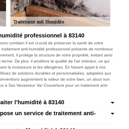
humidité professionnel à 83140
s combien il est crucial de préserver la santé de votre
traitement anti-humidité professionnel présente de nombreux
ment, il protège la structure de votre propriété, évitant ainsi
me. De plus, il améliore la qualité de l'air intérieur, ce qui
ant la moisissure et les allergènes. En faisant appel à nos
ficiez de solutions durables et personnalisées, adaptées aux
interventions augmentent la valeur de votre bien, un atout non
nce à Sas Vavasseur Var Couverture pour un traitement anti-
aiter l'humidité à 83140
ose un service de traitement anti-
s à quel point l'humidité peut être problématique pour votre
ns professionnelles sont conçues pour traiter efficacement
tion de votre patrimoine immobilier. Nos experts qualifiés à Sas