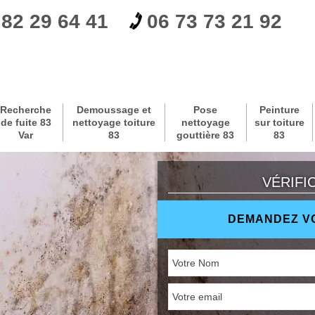
 82 29 64 41
06 73 73 21 92
Recherche
Demoussage et
Pose
Peinture
de fuite 83
nettoyage toiture
nettoyage
sur toiture
Var
83
gouttière 83
83
VÉRIFI
DEMANDEZ VO