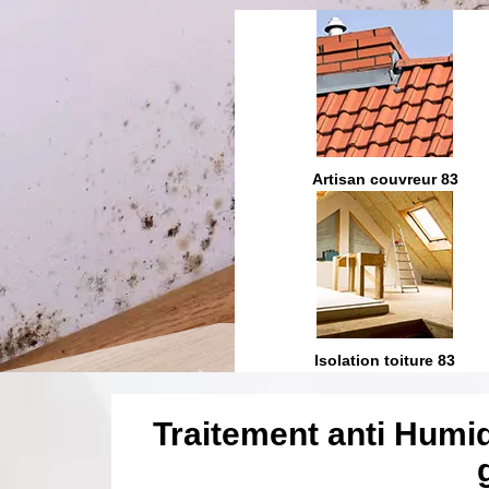
Etanchéité toiture 83
Artisan couvreur 83
ration et fuite toiture 83
Isolation toiture 83
Traitement anti Humi